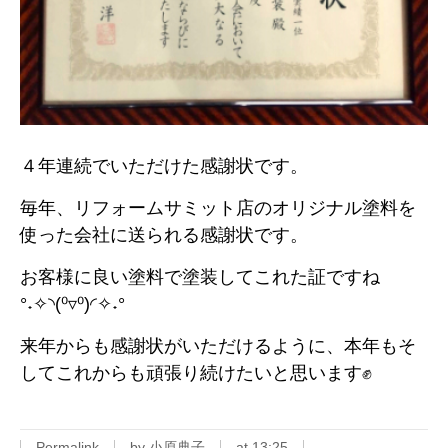
４年連続でいただけた感謝状です。
毎年、リフォームサミット店のオリジナル塗料を
使った会社に送られる感謝状です。
お客様に良い塗料で塗装してこれた証ですね
°˖✧◝(⁰▿⁰)◜✧˖°
来年からも感謝状がいただけるように、本年もそ
してこれからも頑張り続けたいと思います✊
Permalink
by 小原典子
at 13:25