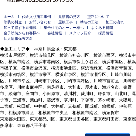
ホーム
代金入り施工事例
見積書の見方
塗料について
塗装の料金
お問い合わせ
屋根工事
塗装の工法
施工の流れ
知って得する豆知識
集合住宅のオーナー様へ
よくある質問
金子塗装からお客様へ
会社情報
スタッフ紹介
採用情報
個人情報保護方針
◆施工エリア◆ 神奈川県全域・東京都
横浜市戸塚区、横浜市鶴見区、横浜市神奈川区、横浜市西区、横浜市中
区、横浜市南区、横浜市港南区、横浜市保土ケ谷区、横浜市旭区、横浜
市磯子区、横浜市金沢区、横浜市港北区、横浜市緑区、横浜市青葉区、
横浜市都筑区、横浜市栄区、横浜市泉区、横浜市瀬谷区、川崎市川崎
区、川崎市幸区、川崎市中原区、川崎市高津区、川崎市宮前区、川崎市
多摩区、川崎市麻生区、南足柄市、大和市、厚木市、海老名市、秦野
市、綾瀬市、座間市、小田原市、清川村、愛川町、鎌倉市、山北町、逗
子市、三浦市、葉山町、藤沢市、寒川町、平塚市、茅ヶ崎市、大磯町、
二宮町、松田町、中井町、大井町、真鶴町、開成町、箱根町、伊勢原
市、相模原市緑区、相模原市中央区、相模原市南区、横須賀市
東京都大田区、東京都品川区、東京都世田谷区、東京都町田市、東京都
多摩市、東京都八王子市