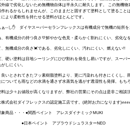
紫外線で劣化しないため無機物自体は半永久に耐久します。 この無機物1
料作れるかもしれませんが、このままだと固すぎて塗料として塗ること
とにより柔軟性を持たせる塗料がほとんどです。
ぁぁ--し✋ ダイヤスーパーセランフレックスは有機成分で無機の短所をカ
為、有機成分の持つ良さ💛鮮やかな色見・柔らかく割れにくい、劣化なを
て、無機成分の良さ💓である、劣化しにくい、汚れにくい、燃えない!! 
ば、硬い塗料は目地シーリングにひび割れを発生し易いですが、スーパ
れがしにくい。
、良いとされてきたフッ素樹脂塗料より、更に汚染れも付きにくくし、
性についても雨などの水滴を通さず水蒸気を逃がす透湿性も発揮。もち
塗料は少々お値段が高くなりますが、弊社の営業にその点は是非ご相談頂きた
は株式会社ダイフレックスの認定施工店です。(絶対お力になります)✊✊✊
対象商品・・・●関西ペイント アレスダイナミックMUKI
本ペイント アプラウドシュラスターNEO