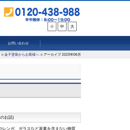
中
大
小
お問い合わせ
金子塗装からお客様へ
アーカイブ 2020年06月
料のお話)
やレンガ、ガラスなど炭素を含まない物質