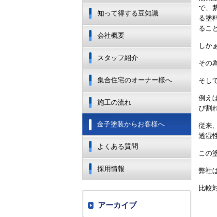
で、
知って得する豆知識
る塗
るこ
会社概要
しか
スタッフ紹介
その
集合住宅のオーナー様へ
そし
例え
施工の流れ
び割
金子塗装からお客様へ
従来
透湿
よくある質問
この
採用情報
弊社
比較
アーカイブ
●日