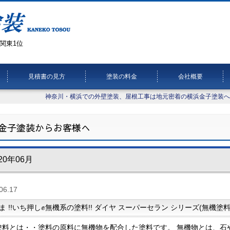
関東1位
見積書の見方
塗装の料金
会社概要
神奈川・横浜での外壁塗装、屋根工事は地元密着の横浜金子塗装へ
金子塗装からお客様へ
20年06月
06.17
ま !!いち押し✊無機系の塗料!! ダイヤ スーパーセラン シリーズ(無機塗
塗料とは・・塗料の原料に無機物を配合した塗料です。 無機物とは、石