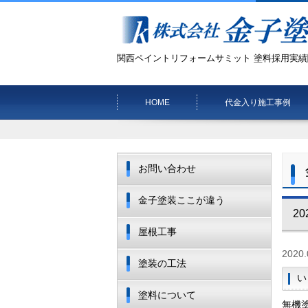
関西ペイントリフォームサミット 塗料採用実績
HOME
代金入り施工事例
お問い合わせ
金子塗装ここが違う
20
屋根工事
2020.
塗装の工法
い
塗料について
無機