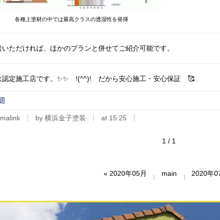
各種上塗材の中では最高クラスの透湿性を発揮
談いただければ、ほかのプランと併せてご紹介可能です。
認定施工店です。✨✨ !(^^)! だから安心施工・安心保証 🥰
題
malink
by 横浜金子塗装
at 15:25
1 / 1
«
2020年05月
main
2020年0