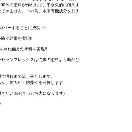
00％の塗料が作れれば、半永久的に耐久す
はできません。その為、本来有機成分を加え
バーすることに成功!!✨
防ぐ効果を実現!!
を兼ね備えた塗料を実現!!
ーセランフレックスは従来の塗料より断然ひ
雨で汚れまで流し落とします。
ろん、防カビ・防藻性を発揮します。
い!!✊✊(きっとお力になります)
✊