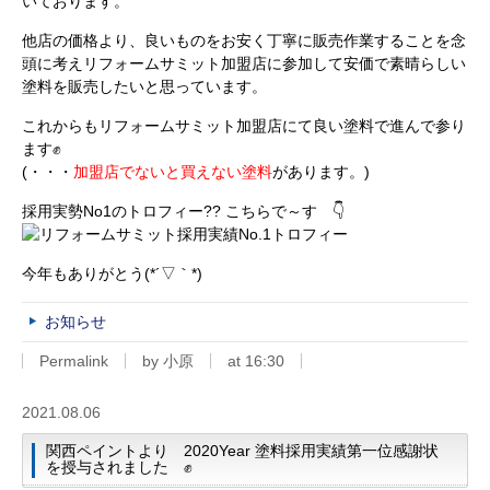
いております。
他店の価格より、良いものをお安く丁寧に販売作業することを念
頭に考えリフォームサミット加盟店に参加して安価で素晴らしい
塗料を販売したいと思っています。
これからもリフォームサミット加盟店にて良い塗料で進んで参り
ます✊
(・・・
加盟店でないと買えない塗料
があります。)
採用実勢No1のトロフィー?? こちらで～す 👇
今年もありがとう(*´▽｀*)
お知らせ
Permalink
by 小原
at 16:30
2021.08.06
関西ペイントより 2020Year 塗料採用実績第一位感謝状
を授与されました ✊