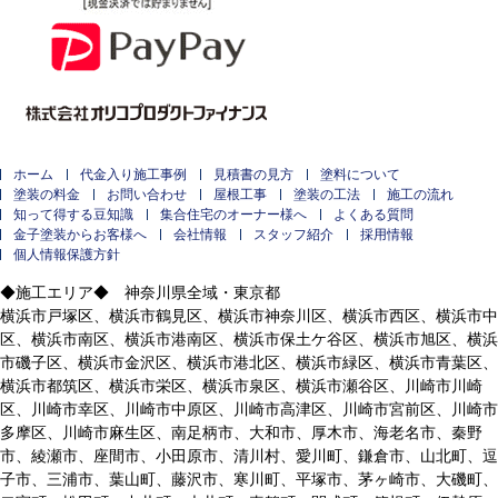
ホーム
代金入り施工事例
見積書の見方
塗料について
塗装の料金
お問い合わせ
屋根工事
塗装の工法
施工の流れ
知って得する豆知識
集合住宅のオーナー様へ
よくある質問
金子塗装からお客様へ
会社情報
スタッフ紹介
採用情報
個人情報保護方針
◆施工エリア◆ 神奈川県全域・東京都
横浜市戸塚区、横浜市鶴見区、横浜市神奈川区、横浜市西区、横浜市中
区、横浜市南区、横浜市港南区、横浜市保土ケ谷区、横浜市旭区、横浜
市磯子区、横浜市金沢区、横浜市港北区、横浜市緑区、横浜市青葉区、
横浜市都筑区、横浜市栄区、横浜市泉区、横浜市瀬谷区、川崎市川崎
区、川崎市幸区、川崎市中原区、川崎市高津区、川崎市宮前区、川崎市
多摩区、川崎市麻生区、南足柄市、大和市、厚木市、海老名市、秦野
市、綾瀬市、座間市、小田原市、清川村、愛川町、鎌倉市、山北町、逗
子市、三浦市、葉山町、藤沢市、寒川町、平塚市、茅ヶ崎市、大磯町、