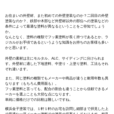
お住まいの外壁材、また初めての外壁塗装なのか？二回目の外壁
塗装なのか？、鉄部や木部など外壁材以外の部位への塗装などの
条件によって最適な塗料が異なるということをご存知でしょう
か。
なんとなく、塗料の種類でフッ素塗料が長く持つであるとか、ラ
ジカルがお手頃であるというような知識をお持ちのお客様も多い
かと思います。
外壁の素材は主にモルタル、ALC、サイディングに分けられま
す。外壁材に適した下地塗料、中塗り・上塗り塗料、工法もそれ
ぞれ違います。
また、同じ塗料の種類でもメーカーや商品が違うと耐用年数も異
なります（もちろん費用面も）。
フッ素塗料と言っても、配合の割合も違うことから信頼できるメ
ーカーを選ぶことも大切な点になります。
単純に価格だけでの比較は難しいですね。
横浜金子塗装では、１軒１軒のお宅を訪問し細部まで拝見した上