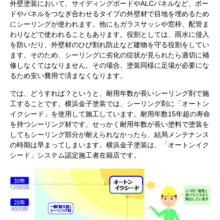
外壁塗装において、サイディングボードやALCパネルなど、ボー
ドやパネルをつなぎ合わせるタイプの外壁材で目地を埋めるため
にシーリングが使われます。他にもガラスサッシや窓枠、配管ま
わりなどで使われることもあります。役割としては、雨水に侵入
を防いだり、外壁材のひび割れ防止など建物を守る役割をしてい
ます。そのため、シーリングに劣化の症状が見られたら適切に補
修しなくてはなりません。その場合、塗装同様に足場が必要にな
るため安い費用で済まなくなります。
では、どうすれば？というと、耐用年数が長いシーリング剤で施
工することです。横浜金子塗装では、シーリング剤に「オートン
イクシード」を使用して施工しています。耐用年数15年超の寿命
を持つシーリング材です。せっかく耐用年数が長い塗料で塗装を
してもシーリング部分が耐えられなかったら、結局メンテナンス
の時期は早まってしまいます。横浜金子塗装は、「オートンイク
シード」システム認定施工者在籍店です。