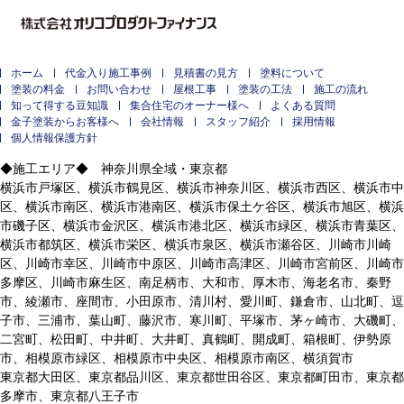
ホーム
代金入り施工事例
見積書の見方
塗料について
塗装の料金
お問い合わせ
屋根工事
塗装の工法
施工の流れ
知って得する豆知識
集合住宅のオーナー様へ
よくある質問
金子塗装からお客様へ
会社情報
スタッフ紹介
採用情報
個人情報保護方針
◆施工エリア◆ 神奈川県全域・東京都
横浜市戸塚区、横浜市鶴見区、横浜市神奈川区、横浜市西区、横浜市中
区、横浜市南区、横浜市港南区、横浜市保土ケ谷区、横浜市旭区、横浜
市磯子区、横浜市金沢区、横浜市港北区、横浜市緑区、横浜市青葉区、
横浜市都筑区、横浜市栄区、横浜市泉区、横浜市瀬谷区、川崎市川崎
区、川崎市幸区、川崎市中原区、川崎市高津区、川崎市宮前区、川崎市
多摩区、川崎市麻生区、南足柄市、大和市、厚木市、海老名市、秦野
市、綾瀬市、座間市、小田原市、清川村、愛川町、鎌倉市、山北町、逗
子市、三浦市、葉山町、藤沢市、寒川町、平塚市、茅ヶ崎市、大磯町、
二宮町、松田町、中井町、大井町、真鶴町、開成町、箱根町、伊勢原
市、相模原市緑区、相模原市中央区、相模原市南区、横須賀市
東京都大田区、東京都品川区、東京都世田谷区、東京都町田市、東京都
多摩市、東京都八王子市