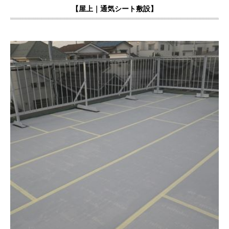
【屋上｜
通気シート敷設
】