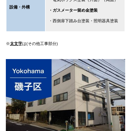
設備・外構
・ガスメーター留め金塗装
・西側扉下踏み台塗装・照明器具塗装
※
太文字
は(その他工事部分)