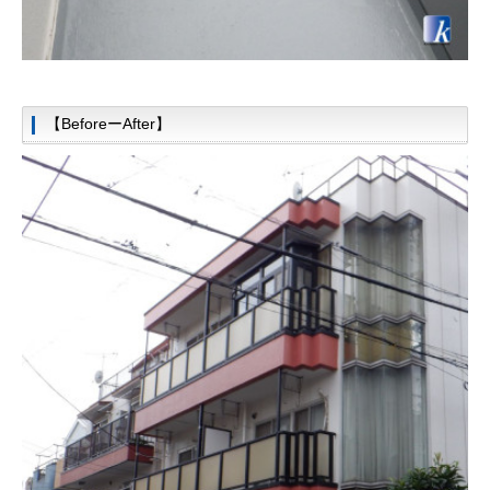
【BeforeーAfter】