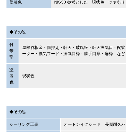
塗装色
NK-90 参考とした 現状色 ツヤあり
◆その他
付
屋根谷板金・雨押え・軒天・破風板・軒天換気口・配管・
帯
ーター・換気フード・換気口枠・勝手口扉・扉枠 など
部
塗
装
現状色
色
◆その他
シーリング工事
オートンイクシード 長期耐久ハイ