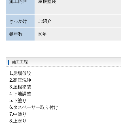
施工内容
屋根塗装
きっかけ
ご紹介
築年数
30年
施工工程
1.足場仮設
2.
高圧洗浄
3.屋根塗装
4.下地調整
5.下塗り
6.タスペーサー取り付け
7.中塗り
8.
上塗り