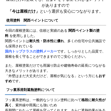
がありますので
「今は屋根だけ」
という選択も安心につながります。
使用塗料 関西ペイントについて
今回の屋根塗装には、信頼と実績のある
関西ペイント製の塗
料
を使用しました。
関西ペイントは
耐久性・防水性に優れ
、多くの住宅や公共施設で
も採用されている
国内トップクラスの塗料メーカー
です。しっかりとした品質で、
屋根を長く守ることができますのでご安心ください。
また、屋根塗装だけでも雨漏り防止や建物寿命の延長につながる
大きなメリットがあります。
「外壁はまだ大丈夫だけど、屋根が気になる」という方にも
おす
すめ
です。
フッ素系溶剤遮熱塗料について
フッ素系塗料は、一般的なシリコン塗料に比べて
格段に耐久性が
高く
、紫外線や雨風にも強いため
長期間にわたって屋根を守ってくれます。さらに遮熱効果がある