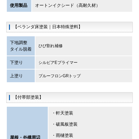
使用製品
オートンイクシード（高耐久材）
【ベランダ床塗装｜日本特殊塗料】
下地調整
ひび割れ補修
タイル脱着
下塗り
シルビアEプライマー
上塗り
プルーフロンGRトップ
【付帯部塗装】
・軒天塗装
・破風板塗装
・雨樋塗装
屋根・外構周辺