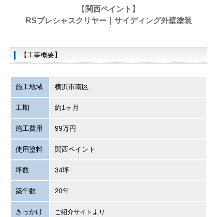
【
関西ペイント
】
RSプレシャスクリヤー｜サイディング外壁塗装
【工事概要】
施工地域
横浜市南区
工期
約1ヶ月
施工費用
99万円
使用塗料
関西ペイント
坪数
34坪
築年数
20年
きっかけ
ご紹介サイトより