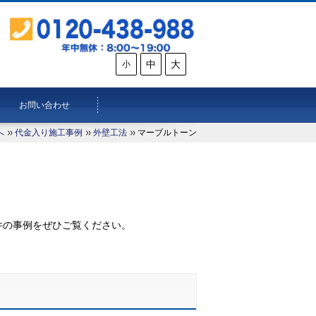
中
大
小
お問い合わせ
へ
代金入り施工事例
外壁工法
マーブルトーン
。
件の事例をぜひご覧ください。