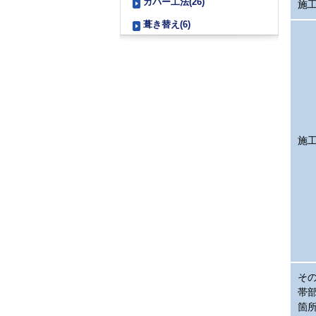
カバー工法(26)
施
葺き替え(6)
施
そ
帯
箇