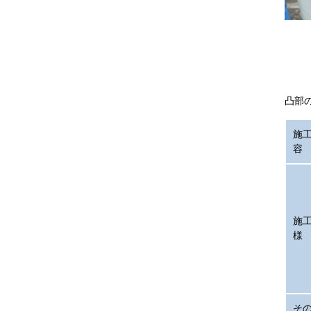
凸部
施
容
施
様
そ