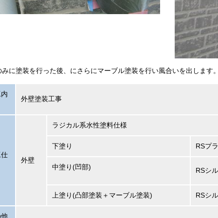
のみに塗装を行った後、にさらにマーブル塗装を行い風合いを出します
工内
外壁塗装工事
ラジカル系水性塗料仕様
下塗り
RSプ
工仕
外壁
中塗り(凹部)
RSシ
上塗り(凸部塗装＋マーブル塗装)
RSシ
の他