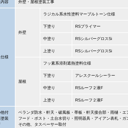
工内容
外壁・屋根塗装工事
ラジカル系水性塗料マーブルトーン仕様
下塗り
RSプライマー
外壁
中塗り
RSシルバーグロスSi
上塗り
RSシルバーグロスSi
工仕様
フッ素系溶剤遮熱塗料仕様
下塗り
アレスクールシーラー
屋根
中塗り
RSルーフ２液F
上塗り
RSルーフ２液F
の他付
ベランダ防水・軒天・破風板・帯板・軒天接合部・雨樋・エ
部塗装
フード・ポスト・土台水切り・照明器具・アイアン表札・ガ
所
その他、タスペーサー取付