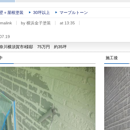
壁＋屋根塗装
30坪以上
マーブルトーン
malink
by 横浜金子塗装
at 13:35
07.19
奈川横須賀市I様邸 75万円 約35坪
中
施工後