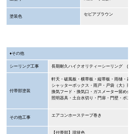
セピアブラウン
塗装色
♦その他
シーリング工事
長期耐久ハイクオリティーシ
軒天・破風板・横帯板・縦帯板・雨樋・霧
シャッターボックス・雨戸・戸袋（大）雨
付帯部塗装
換気フード・換気口・ガスメーター留め金
照明器具・土台水切り・門扉・門壁・ポス
エアコンホーステープ巻き
その他工事
【付帯部】現状色