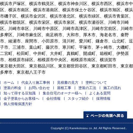
横浜市戸塚区、横浜市鶴見区、横浜市神奈川区、横浜市西区、横浜市中
区、横浜市南区、横浜市港南区、横浜市保土ケ谷区、横浜市旭区、横浜
市磯子区、横浜市金沢区、横浜市港北区、横浜市緑区、横浜市青葉区、
横浜市都筑区、横浜市栄区、横浜市泉区、横浜市瀬谷区、川崎市川崎
区、川崎市幸区、川崎市中原区、川崎市高津区、川崎市宮前区、川崎市
多摩区、川崎市麻生区、南足柄市、大和市、厚木市、海老名市、秦野
市、綾瀬市、座間市、小田原市、清川村、愛川町、鎌倉市、山北町、逗
子市、三浦市、葉山町、藤沢市、寒川町、平塚市、茅ヶ崎市、大磯町、
二宮町、松田町、中井町、大井町、真鶴町、開成町、箱根町、伊勢原
市、相模原市緑区、相模原市中央区、相模原市南区、横須賀市
東京都大田区、東京都品川区、東京都世田谷区、東京都町田市、東京都
多摩市、東京都八王子市
ホーム
代金入り施工事例
見積書の見方
塗料について
塗装の料金
お問い合わせ
屋根工事
塗装の工法
施工の流れ
知って得する豆知識
集合住宅のオーナー様へ
よくある質問
金子塗装からお客様へ
会社情報
スタッフ紹介
採用情報
個人情報保護方針
ページの先頭へ
Copyright (C) Kanekotosou co.,ltd. All Rights Reserved..