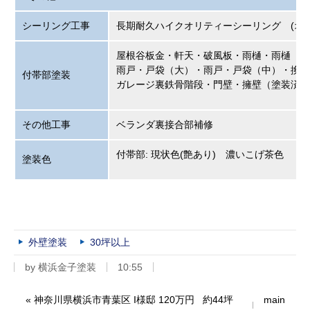
シーリング工事
長期耐久ハイクオリティーシ
屋根谷板金・軒天・破風板・雨樋・
雨樋（ア
雨戸・戸袋（大）・雨戸・戸袋（中）・換気
付帯部塗装
ガレージ裏鉄骨階段・門壁・擁壁（塗装済み
その他工事
ベランダ裏接合部補修
付帯部: 現状色(艶あり) 濃いこげ茶色
塗装色
外壁塗装
30坪以上
by
横浜金子塗装
10:55
«
神奈川県横浜市青葉区 I様邸 120万円 約44坪
main