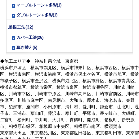
マーブルトーン＋多彩(1)
ダブルトーン＋多彩(1)
屋根工法(32)
カバー工法(26)
葺き替え(6)
◆施工エリア◆ 神奈川県全域・東京都
横浜市戸塚区、横浜市鶴見区、横浜市神奈川区、横浜市西区、横浜市中
区、横浜市南区、横浜市港南区、横浜市保土ケ谷区、横浜市旭区、横浜
市磯子区、横浜市金沢区、横浜市港北区、横浜市緑区、横浜市青葉区、
横浜市都筑区、横浜市栄区、横浜市泉区、横浜市瀬谷区、川崎市川崎
区、川崎市幸区、川崎市中原区、川崎市高津区、川崎市宮前区、川崎市
多摩区、川崎市麻生区、南足柄市、大和市、厚木市、海老名市、秦野
市、綾瀬市、座間市、小田原市、清川村、愛川町、鎌倉市、山北町、逗
子市、三浦市、葉山町、藤沢市、寒川町、平塚市、茅ヶ崎市、大磯町、
二宮町、松田町、中井町、大井町、真鶴町、開成町、箱根町、伊勢原
市、相模原市緑区、相模原市中央区、相模原市南区、横須賀市
東京都大田区、東京都品川区、東京都世田谷区、東京都町田市、東京都