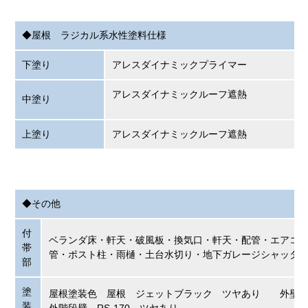
◆屋根 ラジカル系水性塗料仕様
下塗り
アレスダイナミックプライマー
アレスダイナミックルーフ遮熱
中塗り
上塗り
アレスダイナミックルーフ遮熱
◆その他
付
ベランダ床・軒天・破風板・換気口・軒天・配管・エアコ
帯
管・ポスト柱・雨樋・土台水切り・地下ガレージシャッタ
部
塗
屋根塗装色 屋根 ジェットブラック ツヤあり 外壁 R
装