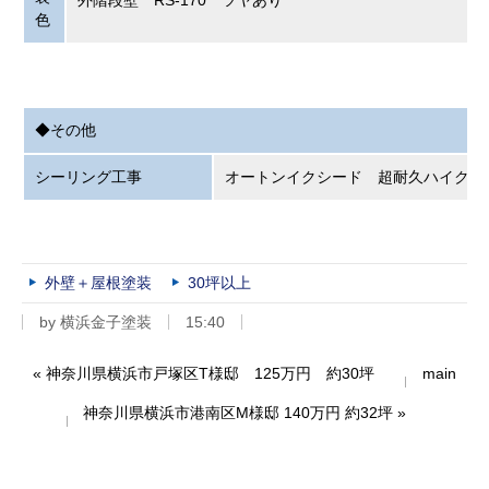
外階段壁 RS-170 ツヤあり
色
◆その他
シーリング工事
オートンイクシード 超耐久ハイクオ
外壁＋屋根塗装
30坪以上
by
横浜金子塗装
15:40
«
神奈川県横浜市戸塚区T様邸 125万円 約30坪
main
神奈川県横浜市港南区M様邸 140万円 約32坪
»