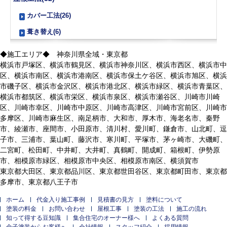
カバー工法(26)
葺き替え(6)
◆施工エリア◆ 神奈川県全域・東京都
横浜市戸塚区、横浜市鶴見区、横浜市神奈川区、横浜市西区、横浜市中
区、横浜市南区、横浜市港南区、横浜市保土ケ谷区、横浜市旭区、横浜
市磯子区、横浜市金沢区、横浜市港北区、横浜市緑区、横浜市青葉区、
横浜市都筑区、横浜市栄区、横浜市泉区、横浜市瀬谷区、川崎市川崎
区、川崎市幸区、川崎市中原区、川崎市高津区、川崎市宮前区、川崎市
多摩区、川崎市麻生区、南足柄市、大和市、厚木市、海老名市、秦野
市、綾瀬市、座間市、小田原市、清川村、愛川町、鎌倉市、山北町、逗
子市、三浦市、葉山町、藤沢市、寒川町、平塚市、茅ヶ崎市、大磯町、
二宮町、松田町、中井町、大井町、真鶴町、開成町、箱根町、伊勢原
市、相模原市緑区、相模原市中央区、相模原市南区、横須賀市
東京都大田区、東京都品川区、東京都世田谷区、東京都町田市、東京都
多摩市、東京都八王子市
ホーム
代金入り施工事例
見積書の見方
塗料について
塗装の料金
お問い合わせ
屋根工事
塗装の工法
施工の流れ
知って得する豆知識
集合住宅のオーナー様へ
よくある質問
金子塗装からお客様へ
会社情報
スタッフ紹介
採用情報