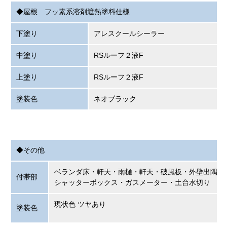
◆屋根 フッ素系溶剤遮熱塗料仕様
下塗り
アレスクールシーラー
中塗り
RSルーフ２液F
上塗り
RSルーフ２液F
塗装色
ネオブラック
◆その他
ベランダ床・軒天・雨樋・軒天・破風板・外壁出隅・
付帯部
シャッターボックス・ガスメーター・土台水切り な
現状色 ツヤあり
塗装色