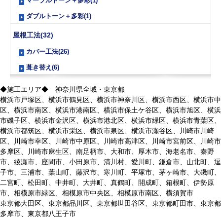
マーブルトーン＋多彩(1)
ダブルトーン＋多彩(1)
屋根工法(32)
カバー工法(26)
葺き替え(6)
◆施工エリア◆ 神奈川県全域・東京都
横浜市戸塚区、横浜市鶴見区、横浜市神奈川区、横浜市西区、横浜市中
区、横浜市南区、横浜市港南区、横浜市保土ケ谷区、横浜市旭区、横浜
市磯子区、横浜市金沢区、横浜市港北区、横浜市緑区、横浜市青葉区、
横浜市都筑区、横浜市栄区、横浜市泉区、横浜市瀬谷区、川崎市川崎
区、川崎市幸区、川崎市中原区、川崎市高津区、川崎市宮前区、川崎市
多摩区、川崎市麻生区、南足柄市、大和市、厚木市、海老名市、秦野
市、綾瀬市、座間市、小田原市、清川村、愛川町、鎌倉市、山北町、逗
子市、三浦市、葉山町、藤沢市、寒川町、平塚市、茅ヶ崎市、大磯町、
二宮町、松田町、中井町、大井町、真鶴町、開成町、箱根町、伊勢原
市、相模原市緑区、相模原市中央区、相模原市南区、横須賀市
東京都大田区、東京都品川区、東京都世田谷区、東京都町田市、東京都
多摩市、東京都八王子市