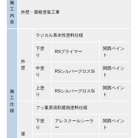
施
工
外壁・屋根塗装工事
内
容
ラジカル系水性塗料仕様
下塗
関西ペイン
RSプライマー
り
ト
外
壁
中塗
関西ペイン
RSシルバーグロスSi
り
ト
上塗
関西ペイン
RSシルバーグロスSi
施
り
ト
工
仕
フッ素系溶剤遮熱塗料仕様
様
下塗
アレスクールシーラ
関西ペイン
り
ー
ト
屋