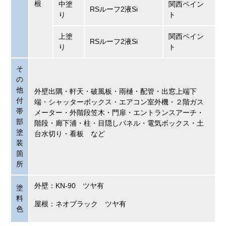
根
中塗
関西ペイン
RSルーフ2液Si
り
ト
上塗
関西ペイン
RSルーフ2液Si
り
ト
そ
の
他
外壁出隅・軒天・破風板・雨樋・配管・出窓上端下
付
端・シャッターボックス・エアコン室外機・２階ガス
帯
メーター・外階段笠木・門扉・エントランスアーチ・
部
階段・廊下浦・柱・目隠しパネル・電気ボックス・土
塗
台水切り・看板 など
装
箇
所
外壁：KN-90 ツヤ有
塗
料
屋根：ネオブラック ツヤ有
色