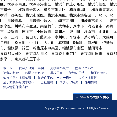
区、横浜市南区、横浜市港南区、横浜市保土ケ谷区、横浜市旭区、横浜
市磯子区、横浜市金沢区、横浜市港北区、横浜市緑区、横浜市青葉区、
横浜市都筑区、横浜市栄区、横浜市泉区、横浜市瀬谷区、川崎市川崎
区、川崎市幸区、川崎市中原区、川崎市高津区、川崎市宮前区、川崎市
多摩区、川崎市麻生区、南足柄市、大和市、厚木市、海老名市、秦野
市、綾瀬市、座間市、小田原市、清川村、愛川町、鎌倉市、山北町、逗
子市、三浦市、葉山町、藤沢市、寒川町、平塚市、茅ヶ崎市、大磯町、
二宮町、松田町、中井町、大井町、真鶴町、開成町、箱根町、伊勢原
市、相模原市緑区、相模原市中央区、相模原市南区、横須賀市
東京都大田区、東京都品川区、東京都世田谷区、東京都町田市、東京都
多摩市、東京都八王子市
ホーム
代金入り施工事例
見積書の見方
塗料について
塗装の料金
お問い合わせ
屋根工事
塗装の工法
施工の流れ
知って得する豆知識
集合住宅のオーナー様へ
よくある質問
金子塗装からお客様へ
会社情報
スタッフ紹介
採用情報
個人情報保護方針
ページの先頭へ
Copyright (C) Kanekotosou co.,ltd. All Rights Reserved..