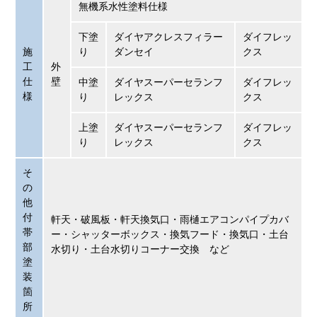
無機系水性塗料仕様
下塗
ダイヤアクレスフィラー
ダイフレッ
施
り
ダンセイ
クス
工
外
仕
壁
中塗
ダイヤスーパーセランフ
ダイフレッ
様
り
レックス
クス
上塗
ダイヤスーパーセランフ
ダイフレッ
り
レックス
クス
そ
の
他
付
軒天・破風板・軒天換気口・雨樋エアコンパイプカバ
帯
ー・シャッターボックス・換気フード・換気口・土台
部
水切り・土台水切りコーナー交換 など
塗
装
箇
所