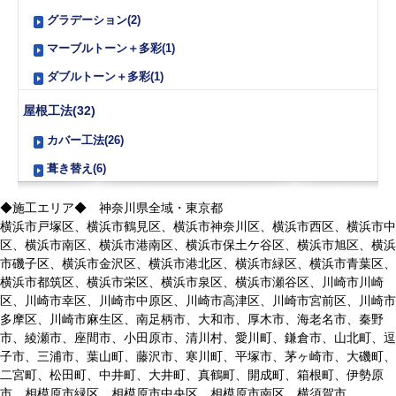
グラデーション(2)
マーブルトーン＋多彩(1)
ダブルトーン＋多彩(1)
屋根工法(32)
カバー工法(26)
葺き替え(6)
◆施工エリア◆ 神奈川県全域・東京都
横浜市戸塚区、横浜市鶴見区、横浜市神奈川区、横浜市西区、横浜市中
区、横浜市南区、横浜市港南区、横浜市保土ケ谷区、横浜市旭区、横浜
市磯子区、横浜市金沢区、横浜市港北区、横浜市緑区、横浜市青葉区、
横浜市都筑区、横浜市栄区、横浜市泉区、横浜市瀬谷区、川崎市川崎
区、川崎市幸区、川崎市中原区、川崎市高津区、川崎市宮前区、川崎市
多摩区、川崎市麻生区、南足柄市、大和市、厚木市、海老名市、秦野
市、綾瀬市、座間市、小田原市、清川村、愛川町、鎌倉市、山北町、逗
子市、三浦市、葉山町、藤沢市、寒川町、平塚市、茅ヶ崎市、大磯町、
二宮町、松田町、中井町、大井町、真鶴町、開成町、箱根町、伊勢原
市、相模原市緑区、相模原市中央区、相模原市南区、横須賀市