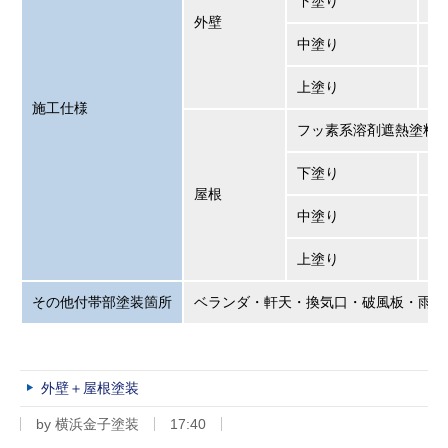
下塗り
R
外壁
中塗り
R
上塗り
R
施工仕様
フッ素系溶剤遮熱塗料
下塗り
ア
屋根
中塗り
R
上塗り
R
その他付帯部塗装箇所
ベランダ・軒天・換気口・破風板・雨樋
外壁＋屋根塗装
by
横浜金子塗装
17:40