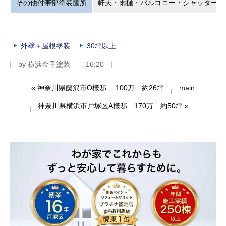
その他付帯部塗装箇所
軒天・雨樋・バルコニー・シャッターボ
外壁＋屋根塗装
30坪以上
by
横浜金子塗装
16:20
«
神奈川県藤沢市O様邸 100万 約26坪
main
神奈川県横浜市戸塚区A様邸 170万 約50坪
»