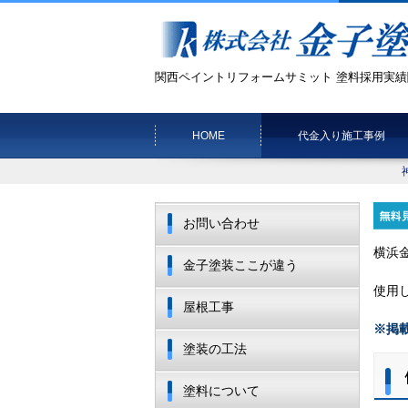
関西ペイントリフォームサミット 塗料採用実績
HOME
代金入り施工事例
お問い合わせ
横浜
金子塗装ここが違う
使用
屋根工事
※掲
塗装の工法
塗料について