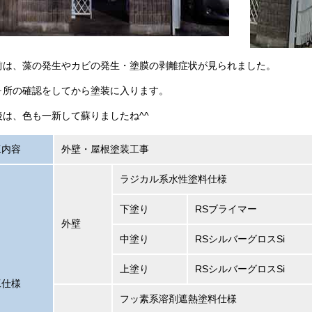
前は、藻の発生やカビの発生・塗膜の剥離症状が見られました。
ヶ所の確認をしてから塗装に入ります。
後は、色も一新して蘇りましたね^^
工内容
外壁・屋根塗装工事
ラジカル系水性塗料仕様
下塗り
RSブライマー
外壁
中塗り
RSシルバーグロスSi
上塗り
RSシルバーグロスSi
工仕様
フッ素系溶剤遮熱塗料仕様