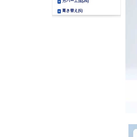
カバー工法(26)
葺き替え(6)