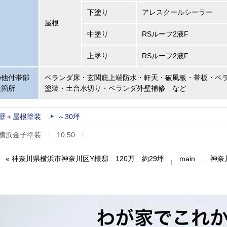
下塗り
アレスクールシーラー
屋根
中塗り
RSルーフ2液F
上塗り
RSルーフ2液F
の他付帯部
ベランダ床・玄関庇上端防水・軒天・破風板・帯板・ベ
装箇所
塗装・土台水切り・ベランダ外壁補修 など
壁＋屋根塗装
～30坪
横浜金子塗装
10:50
«
神奈川県横浜市神奈川区Y様邸 120万 約29坪
main
神奈