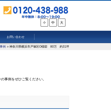
中
大
小
お問い合わせ
事例
神奈川県横浜市戸塚区O様邸 80万 約31坪
。
件の事例をぜひご覧ください。