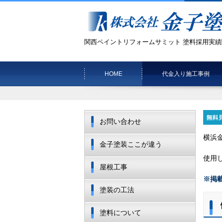
関西ペイントリフォームサミット 塗料採用実績
HOME
代金入り施工事例
お問い合わせ
横浜
金子塗装ここが違う
使用
屋根工事
※掲
塗装の工法
塗料について