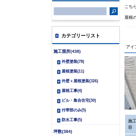
こち
屋根
カテゴリーリスト
アイ
施工箇所(438)
外壁塗装(78)
屋根塗装(11)
外壁＋屋根塗装(326)
屋根工事(4)
ビル・集合住宅(30)
付帯部のみ(5)
防水工事(5)
施
容
坪数(384)