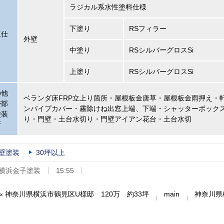
ラジカル系水性塗料仕様
下塗り
RSフィラー
工仕
外壁
中塗り
RSシルバーグロスSi
上塗り
RSシルバーグロスSi
の他
ベランダ床FRP立上り箇所・屋根板金唐草・屋根板金雨押え・
帯部
ンパイプカバー・霧除けね出窓上端、下端・シャッターボック
塗装
り・門壁・土台水切り・門壁アイアン花台・土台水切
所
壁塗装
30坪以上
横浜金子塗装
15:55
«
神奈川県横浜市鶴見区U様邸 120万 約33坪
main
神奈川県