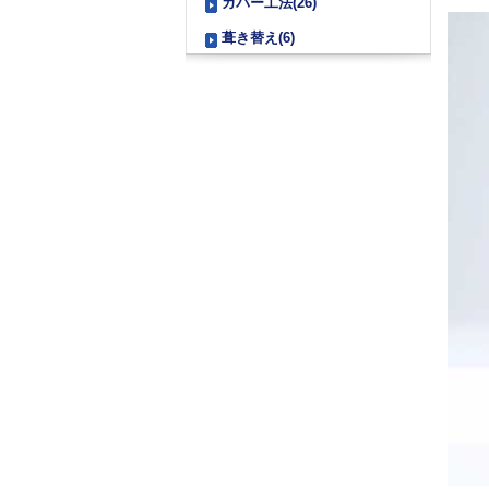
カバー工法(26)
葺き替え(6)