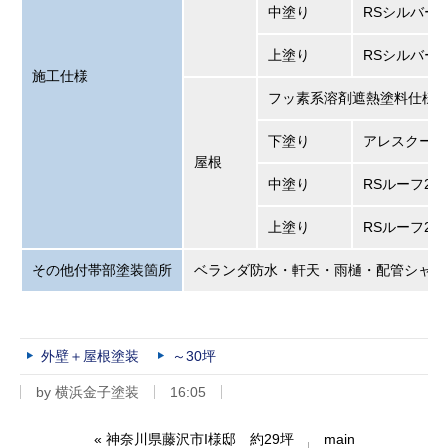
中塗り
RSシルバーグ
上塗り
RSシルバーグ
施工仕様
フッ素系溶剤遮熱塗料仕様
下塗り
アレスクール
屋根
中塗り
RSルーフ2液
上塗り
RSルーフ2液
その他付帯部塗装箇所
ベランダ防水・軒天・雨樋・配管シャッ
外壁＋屋根塗装
～30坪
by
横浜金子塗装
16:05
«
神奈川県藤沢市I様邸 約29坪
main