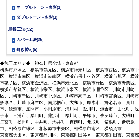
マーブルトーン＋多彩(1)
ダブルトーン＋多彩(1)
屋根工法(32)
カバー工法(26)
葺き替え(6)
◆施工エリア◆ 神奈川県全域・東京都
横浜市戸塚区、横浜市鶴見区、横浜市神奈川区、横浜市西区、横浜市中
区、横浜市南区、横浜市港南区、横浜市保土ケ谷区、横浜市旭区、横浜
市磯子区、横浜市金沢区、横浜市港北区、横浜市緑区、横浜市青葉区、
横浜市都筑区、横浜市栄区、横浜市泉区、横浜市瀬谷区、川崎市川崎
区、川崎市幸区、川崎市中原区、川崎市高津区、川崎市宮前区、川崎市
多摩区、川崎市麻生区、南足柄市、大和市、厚木市、海老名市、秦野
市、綾瀬市、座間市、小田原市、清川村、愛川町、鎌倉市、山北町、逗
子市、三浦市、葉山町、藤沢市、寒川町、平塚市、茅ヶ崎市、大磯町、
二宮町、松田町、中井町、大井町、真鶴町、開成町、箱根町、伊勢原
市、相模原市緑区、相模原市中央区、相模原市南区、横須賀市
東京都大田区、東京都品川区、東京都世田谷区、東京都町田市、東京都